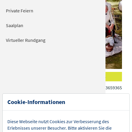
Private Feiern
Saalplan
Virtueller Rundgang
Hummel streicheln
Tickets
So 20.09.2026 | 20:00
Tel.: 080313659365
KULTUR + KONGRESS ZENTRUM
Cookie-Informationen
Eine dicke, weiche Hummel streicheln, das wäre doch
was! Max Raabe & Palast Orchester haben sich diesen
Diese Webseite nutzt Cookies zur Verbesserung des
Wunsch musikalisch erfüllt - mit ihrem neuen
Erlebnisses unserer Besucher. Bitte aktivieren Sie die
Konzertprogramm 2025 “Hummel streicheln”!