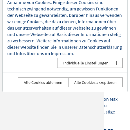
Annahme von Cookies. Einige dieser Cookies sind
Max Raabe liebt Tiere. In seinem Lied “Hummel” träumt
technisch zwingend notwendig, um gewissen Funktionen
er sich in ihre Welt, möchte den Kängurun Kekse in die
der Webseite zu gewährleisten. Darüber hinaus verwenden
Beutel tun, oder an bestimmten Stellen mit Bibern
wir einige Cookies, die dazu dienen, Informationen über
Bäume fällen. Seine Gedanken kreisen aber auch um
das Benutzerverhalten auf dieser Webseite zu gewinnen
Auswirkungen der Autokorrektur (“Nochmal von vorn”),
und unsere Webseite auf Basis dieser Informationen stetig
Fahrrad fahrn, oder - wie man weiß - den perfekten
zu verbessern. Weitere Informationen zu Cookies auf
Moment, der verpennt wird. Im Konzertprogramm
dieser Website finden Sie in unserer
Datenschutzerklärung
"Hummel streicheln" haben Max Raabe & Palast
und Infos über uns im
Impressum
.
Orchester tierischen Spaß, beliebte "Raabe-Pop" - Hits
mit zeitlosen Original-Titeln der 20er / 30er Jahre wie
Individuelle Einstellungen
"Heute Nacht oder nie" oder "Wenn die Elisabeth" zu
verbinden.
Während Max Raabe auf seine schräge, humorvolle Art
Alle Cookies ablehnen
Alle Cookies akzeptieren
durch das Programm führt, kann das geneigte Publikum
sich zurücklehnen und abschalten.
Übrigens lohnt es sich, auf die sozialen Medien von Max
Raabe & Palast Orchester zu summen… nein … zu
zoomen. Dort werden in den nächsten Wochen lustige
Videoclips zum Lied “Hummel” veröffentlicht.
Buchen Sie Speisen und Getränke zur Veranstaltung