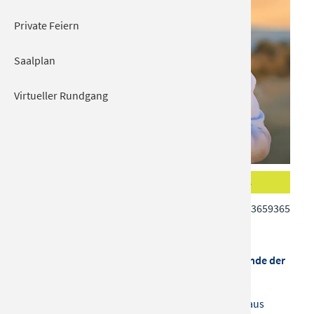
Private Feiern
Saalplan
Virtueller Rundgang
Konzert
Tickets
Fr 17.04.2026 | 20:00
Tel.: 080313659365
KULTUR + KONGRESS ZENTRUM
Hinweis: das Konzert findet ohne Pause statt. Ende der
Veranstaltung ca. 21.30 Uhr
Semino präsentiert eine wunderbare Mischung aus