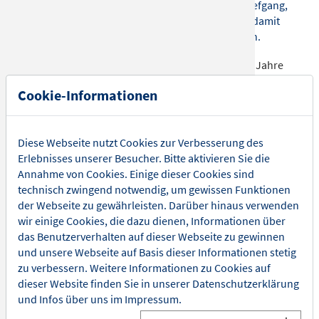
vergangenen Hits und brandneuen Songs mit Tiefgang,
Charme und musikalischer Perfektion und wird damit
die Gäste wie ein Zauberer in seinen Bann ziehen.
Mit seinen Konzerten ist er innerhalb der letzten Jahre
zum glänzenden Stern am Schlager-Himmel
Cookie-Informationen
aufgestiegen. Jedes neue Album ist ein Hit und spiegelt
seinen ganz persönlichen Stil wieder. Ob „Symphonie
des Lebens“ oder „Rot sind die Rosen“ – Semino Rossi
Diese Webseite nutzt Cookies zur Verbesserung des
ist das perfekte Synonym für Charme, Romantik und
Erlebnisses unserer Besucher. Bitte aktivieren Sie die
tiefgehende Texte zum dahinschmelzen.
Annahme von Cookies. Einige dieser Cookies sind
technisch zwingend notwendig, um gewissen Funktionen
Der ursprünglich aus Argentinien stammende Sänger
der Webseite zu gewährleisten. Darüber hinaus verwenden
kam 1985 nach Österreich und ging seiner Liebe zur
wir einige Cookies, die dazu dienen, Informationen über
Musik zunächst als Straßenmusiker nach. Sein
das Benutzerverhalten auf dieser Webseite zu gewinnen
Durchbruch in Deutschland gelang ihm 2004 beim
und unsere Webseite auf Basis dieser Informationen stetig
Winterfest der Volksmusik. Seitdem begeistert er mit
zu verbessern. Weitere Informationen zu Cookies auf
Schlagermusik, die seine ganz persönliche Note trägt:
dieser Website finden Sie in unserer
Datenschutzerklärung
Lateinamerikanische Rhythmen, internationaler Pop,
und Infos über uns im
Impressum
.
und Schlager, der zum Tanzen und Mitklatschen einlädt
– genau das Richtige für echte Fans der Schlager-Musik!