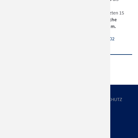
„Europas vielseitigster Live-Entertainer“ und
„erfolgreichster männlicher Schlagerstar der letzten 15
Jahre“ ausgezeichnet und erhielt zudem
zahlreiche
andere Medienpreise im deutschsprachigen Raum.
Veranstalter:
TinaPromotion, Weidenweg 4, 99102
Klettbach
UNTERNEHMEN
IMPRESSUM
DATENSCHUTZ
AGB
NEWSLETTER