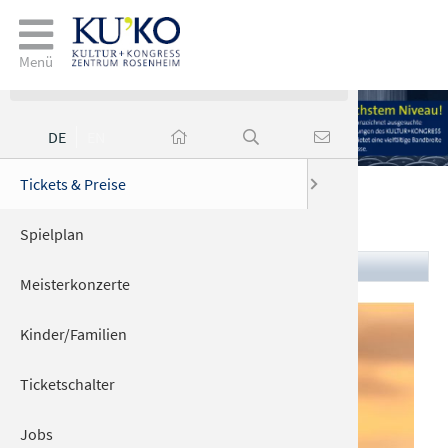
Veranstaltungen
Menü
DE
EN
ngen
Tickets & Preise
Zutritt Ki
Gastrono
Anfahrt &
Jobs
Die Semino Rossi Show
Spielplan
Wichtige I
Elektro­la
Zurück zum Programm
Meisterkonzerte
Barrierefr
n
Kinder/Familien
Ticketschalter
Jobs