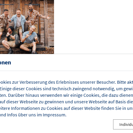
onen
erhos'n Inferno Tour
Tickets
3.11.2026 | 20:00
Tel.: 080313659365
okies zur Verbesserung des Erlebnisses unserer Besucher. Bitte akt
TUR + KONGRESS ZENTRUM
inige dieser Cookies sind technisch zwingend notwendig, um gew
ten. Darüber hinaus verwenden wir einige Cookies, die dazu diene
auf dieser Webseite zu gewinnen und unsere Webseite auf Basis di
zt wird’s richtig heiß! Ab 2026 zündet voXXclub die Bühne an
eitere Informationen zu Cookies auf dieser Website finden Sie in un
 bringt eine neue und atemberaubende Show auf die Bühne –
nd Infos über uns im
Impressum
.
e Show, nicht einfach ein Konzert – das LEDERHOS´N
ERNO! Knackige Schlager sowie Rock, Pop und Volksmusik
Individ
zen dem Publikum richtig ein, einfühlsame Balladen sorgen für