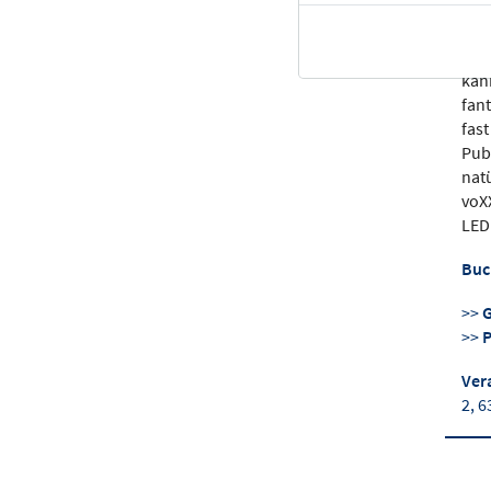
kur
und
„Ro
kan
fan
fas
Pub
natü
voX
LED
Buc
>>
>>
Ver
2, 