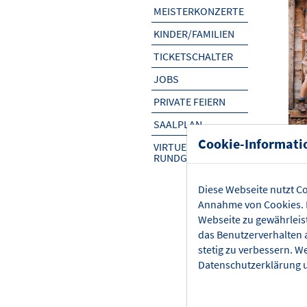
MEISTERKONZERTE
KINDER/FAMILIEN
TICKETSCHALTER
JOBS
PRIVATE FEIERN
SAALPLAN
Cookie-Informati
VIRTUELLER
Led
RUNDGANG
Fr 1
Diese Webseite nutzt Co
KUL
Annahme von Cookies. E
Webseite zu gewährleis
das Benutzerverhalten 
Jet
stetig zu verbessern. W
und
Datenschutzerklärung
u
ein
INF
hei