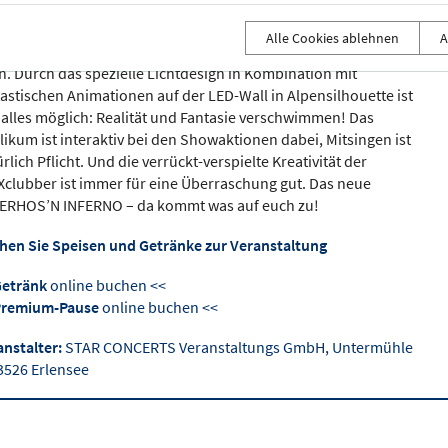
ze Verschnaufpausen. Neben den neuesten Hits wie „Echo“
 „Alpengirl“ sind auch die bekannten Hits und Ohrwürmer wie
Alle Cookies ablehnen
A
ck mi“ und „Donnawedda“ dabei, bei denen keiner stillsitzen
n. Durch das spezielle Lichtdesign in Kombination mit
tastischen Animationen auf der LED-Wall in Alpensilhouette ist
t alles möglich: Realität und Fantasie verschwimmen! Das
likum ist interaktiv bei den Showaktionen dabei, Mitsingen ist
rlich Pflicht. Und die verrückt-verspielte Kreativität der
Xclubber ist immer für eine Überraschung gut. Das neue
ERHOS’N INFERNO – da kommt was auf euch zu!
hen Sie Speisen und Getränke zur Veranstaltung
Getränk
online buchen <<
Premium-Pause
online buchen <<
anstalter:
STAR CONCERTS Veranstaltungs GmbH, Untermühle
63526 Erlensee