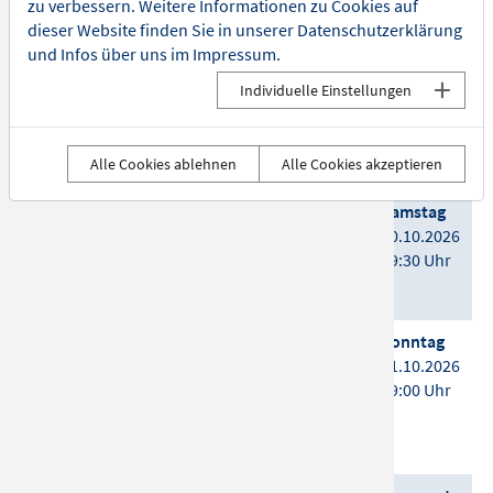
zu verbessern. Weitere Informationen zu Cookies auf
dieser Website finden Sie in unserer
Datenschutzerklärung
Tickets
und Infos über uns im
Impressum
.
KASTELRUTHER SPATZEN
Mittwoch
Individuelle Einstellungen
Konzert
30.09.2026
Details
19:30 Uhr
Alle Cookies ablehnen
Alle Cookies akzeptieren
Tickets
The Addams Family - Das Musical
Samstag
Das Musical
10.10.2026
Details
19:30 Uhr
Tickets
Schmidbauer & Kälberer laden
Sonntag
ein: Ami Warning
11.10.2026
Ami Warning
19:00 Uhr
Details
Tickets