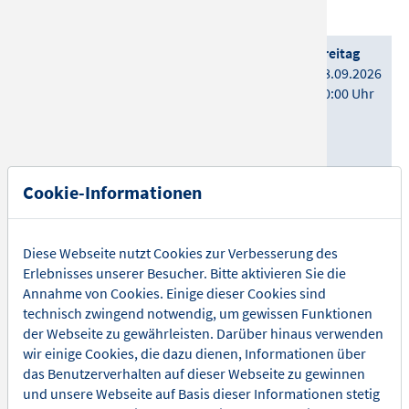
Deutschlandtour
Details
LORIOT
Freitag
Absurd und urkomisch - seine
18.09.2026
unvergesslichen Sketche live auf
20:00 Uhr
großer Deutschland-Tour
Details
Tickets
Cookie-Informationen
MAX RAABE & PALAST
Sonntag
ORCHESTER
20.09.2026
Hummel streicheln
20:00 Uhr
Diese Webseite nutzt Cookies zur Verbesserung des
Details
Erlebnisses unserer Besucher. Bitte aktivieren Sie die
Tickets
Annahme von Cookies. Einige dieser Cookies sind
technisch zwingend notwendig, um gewissen Funktionen
Alexander Stevens & Jacqueline
Dienstag
der Webseite zu gewährleisten. Darüber hinaus verwenden
Belle
22.09.2026
wir einige Cookies, die dazu dienen, Informationen über
TRUE CRIME LIVE - TOXIC LOVE -
20:00 Uhr
das Benutzerverhalten auf dieser Webseite zu gewinnen
FSK 16!
und unsere Webseite auf Basis dieser Informationen stetig
Details