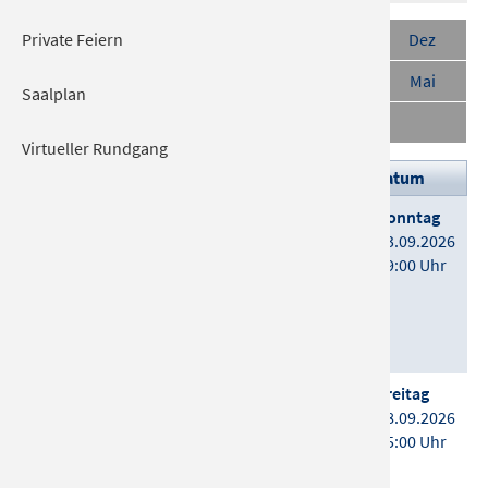
Aug
Sept
Okt
Nov
Dez
Private Feiern
Jan
Feb
Mär
Apr
Mai
Saalplan
Juni
Juli
Virtueller Rundgang
Veranstaltung
Datum
Rockballaden bei Kerzenschein
Sonntag
Ein Streichquartett präsentiert
13.09.2026
die größten Hits legendärer
19:00 Uhr
Bands
Details
Tickets
***ABGESAGT*** Die große
Freitag
Heinz-Erhardt-Show
18.09.2026
Das Musical über den
15:00 Uhr
unvergessenen Schelm -