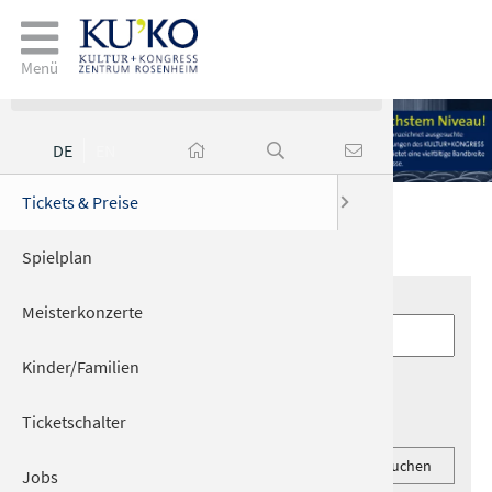
Veranstaltungen
Menü
DE
EN
ngen
Tickets & Preise
Zutritt Ki
Gastrono
Anfahrt &
Jobs
Veranstaltungen im KuKo
Spielplan
Wichtige I
Elektro­la
Suche nach Veranstaltung
Meisterkonzerte
Barrierefr
n
Kinder/Familien
Datum :
von
bis
Ticketschalter
Jobs