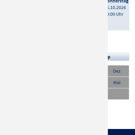
Reinhold Messner
Donnerstag
Weltberge - Die 4. Dimension
15.10.2026
Details
20:00 Uhr
Tickets
mehr anzeigen
Top
Aug
Sept
Okt
Nov
Dez
Jan
Feb
Mär
Apr
Mai
Juni
Juli