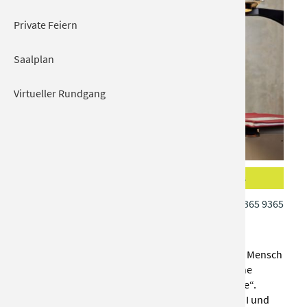
Private Feiern
Saalplan
Virtueller Rundgang
Der Rest ist Hausaufgabe
Tickets
Fr 04.06.2027 | 20:00
Tel.: 08031 365 9365
KULTUR + KONGRESS ZENTRUM
Herr Schröder, der dienstälteste Junglehrer und Mensch
gewordene Overhead-Projektor, präsentiert seine
aktuelle Doppelstunde „Der Rest ist Hausaufgabe“.
Dabei leuchtet er den Weg in ein besseres Futur II und