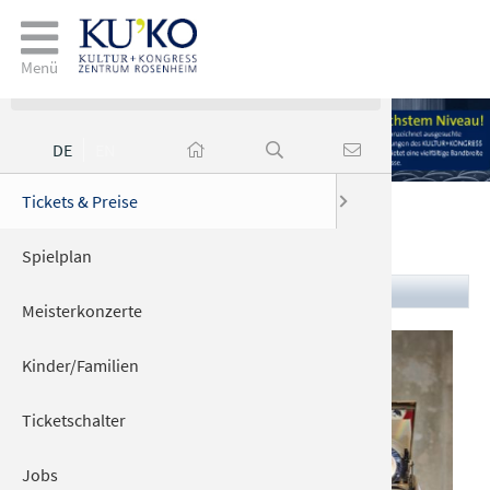
Veranstaltungen
Menü
DE
EN
ngen
Tickets & Preise
Zutritt Ki
Gastrono
Anfahrt &
Jobs
Herr Schröder
Spielplan
Wichtige I
Elektro­la
Zurück zum Programm
Meisterkonzerte
Barrierefr
n
Kinder/Familien
Ticketschalter
Jobs