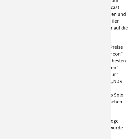
Rest ist Hausaufgabe“. Wer bis zum Auftritt nicht auf
Herr Schröder verzichten möchte, kann den Podcast
„Nachsitzen mit Herr(n) Schröder!“ auf RTL+ hören und
abonnieren – oder überall, wo es Podcasts gibt. Hier
bittet Herr Schröder prominente Problemschüler auf die
Schulbank.
Herr Schröder gewann zahlreiche renommierte Preise
wie den „Stuttgarter Besen“ oder den „Prix Pantheon“
und ist regelmäßig im TV zu sehen, etwa bei „Die besten
Comedians Deutschlands“ (SAT.1), „Nuhr im Ersten“
(ARD), „Nightwash (RTLII) „Till Reiners' Happy Hour“
(3SAT), „Mitternachtsspitzen“ (WDR) oder in der „NDR
Talk Show“ (NDR). Zudem zeichneten die Firmen
STARKLfilm und die hb all productions GmbH das Solo
„Instagrammatik“ im Auftrag des WDR fürs Fernsehen
auf.
Sein erstes Buch „World of Lehrkraft – Ein Pädagoge
packt aus“ erschien 2019 im Ullstein Verlag und wurde
ein Spiegel-Bestseller. 2021 folgte das zweite