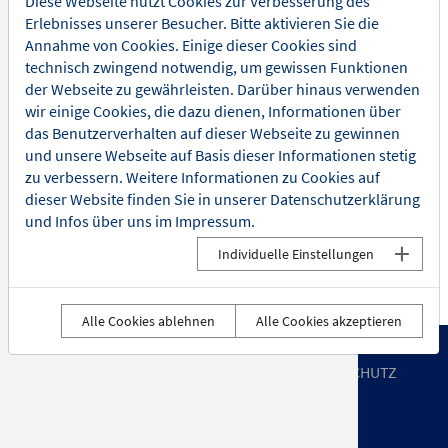
Diese Webseite nutzt Cookies zur Verbesserung des
wahrgenommen. Eine Ausnahme dazu bilden Kinder- und
Erlebnisses unserer Besucher. Bitte aktivieren Sie die
Familienveranstaltungen. Der Einlass zu diesen
n
Annahme von Cookies. Einige dieser Cookies sind
Veranstaltungen ist nur mit gültiger Eintrittskarte erlaubt. Die
technisch zwingend notwendig, um gewissen Funktionen
Vorschriften des Jugendschutzes sind einzuhalten. Für
der Webseite zu gewährleisten. Darüber hinaus verwenden
Schäden an und in den Räumen der VKR haften die
wir einige Cookies, die dazu dienen, Informationen über
Erziehungsberechtigten der Kinder.
das Benutzerverhalten auf dieser Webseite zu gewinnen
undgang
Es gibt bei einzelnen Veranstaltungen Ausnahmen, wie z.B.
und unsere Webseite auf Basis dieser Informationen stetig
Schulaufführungen, Familienveranstaltungen ect. Dies ist
zu verbessern. Weitere Informationen zu Cookies auf
dem Detailtext der jeweiligen Veranstaltungen zu
dieser Website finden Sie in unserer
Datenschutzerklärung
entnehmen.
und Infos über uns im
Impressum
.
Individuelle Einstellungen
Alle Cookies ablehnen
Alle Cookies akzeptieren
UNTERNEHMEN
IMPRESSUM
DATENSCHUTZ
AGB
NEWSLETTER