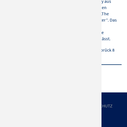
Symphonics unter der Leitung von Stephen Ellery aus
London, begeisterten die Zuschauer schon mit den
Konzert-Aufführungen von „Game of Thrones“, „The
Music of Star Wars“ und „The Music of Harry Potter“. Das
Ensemble ist bekannt für ihren emotionalen,
originalgetreuen, klanggewaltigen Sound, der die
Zuschauer direkt in die Filmthemen eintauchen lässt.
Veranstalter:
Highlight Concerts GmbH, Holstenbrück 8
-10, 24103 Kiel
UNTERNEHMEN
IMPRESSUM
DATENSCHUTZ
AGB
NEWSLETTER