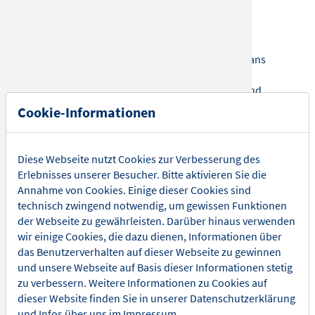
Symphonics
Künstlerische Leitung: Stephen Ellery
Die mitreißende Musik von Sir Elton John und Hans
Zimmer zusammen in einem einzigartigen
Konzerterlebnis, mit Orchester, Solisten, Chor und
Leinwand Animationen, das berührt und begeistert! Das
Cookie-Informationen
ist Der König der Löwen – The Music live in Concert.
Film-Legende Hans Zimmer und Sir Elton John
Diese Webseite nutzt Cookies zur Verbesserung des
Erlebnisses unserer Besucher. Bitte aktivieren Sie die
Der Oscar-prämierte Soundtrack von Filmmusik-
Annahme von Cookies. Einige dieser Cookies sind
Legende Hans Zimmer prägt nun schon seit 32 Jahren
technisch zwingend notwendig, um gewissen Funktionen
den weltweit erfolgreichen Zeichentrickfilm „Der König
der Webseite zu gewährleisten. Darüber hinaus verwenden
Der Löwen“: Afrikanische Rhythmen und Klänge gepaart
wir einige Cookies, die dazu dienen, Informationen über
mit monumentalen, epischen Melodien. Die
das Benutzerverhalten auf dieser Webseite zu gewinnen
ergreifenden Hits von Sir Elton John wie „Hakuna
und unsere Webseite auf Basis dieser Informationen stetig
Matata“, „Circle of Life“ und „Can You Feel the Love
zu verbessern. Weitere Informationen zu Cookies auf
Tonight“ sind zeitlos und für die Ewigkeit komponiert.
dieser Website finden Sie in unserer
Datenschutzerklärung
und Infos über uns im
Impressum
.
Die großartigen Stimmen der Star-Solisten faszinieren