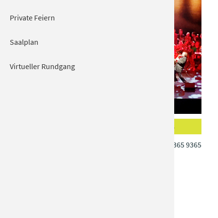
Private Feiern
Saalplan
Virtueller Rundgang
Musik von Elton John + Hans
Tickets
Zimmer
Tel.: 08031 365 9365
Do 11.02.2027 | 20:00
KULTUR + KONGRESS ZENTRUM
The Music Live in Concert
Solisten, Chor und Musiker der Cinema Festival