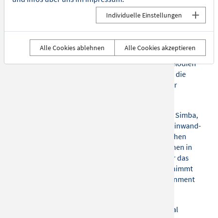
das Publikum mit ihrer Anmut und ihrem Können. Jeder
Individuelle Einstellungen
Ton verleiht jedem Lied eine unvergleichliche Tiefe. In
ihren eindrucksvollen Performances hauchen sie den
bekannten Figuren Leben ein. Inmitten dieser
Alle Cookies ablehnen
Alle Cookies akzeptieren
sinfonischen Aufführung glänzt der Chor, wenn er mit
seinem harmonischen Gesang die bekannten Melodien
des Films zum Leben erweckt. Gänsehaut - wenn die
Orchesterversion der kultigen Filmsongs in voller
Besetzung gespielt wird.
Die Zuschauer tauchen direkt ein in die Welt von Simba,
Nala und Co., wenn die Songs mit kunstvollen Leinwand-
Animationen emotionalisiert werden. Die fröhlichen
Rhythmen von „Der Morgenreport“ versetzen einen in
gute Laune. Sehr emotional, wenn das Orchester das
Publikum in den tragischen Tod von Mufasa mitnimmt
und tiefe Gefühle hervorruft und bestes Entertainment
bei „Hakuna Matata“ serviert.
Solisten, Chor und Orchester, der Cinema Festival