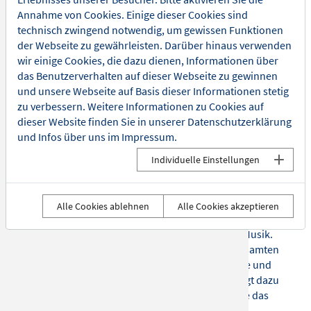
magischen Melodien eines der bedeutendsten Pianisten
Annahme von Cookies. Einige dieser Cookies sind
und Komponisten unserer Zeit, Ludovico Einaudi,
technisch zwingend notwendig, um gewissen Funktionen
meisterhaft interpretiert von einem talentierten
der Webseite zu gewährleisten. Darüber hinaus verwenden
Künstler.
wir einige Cookies, die dazu dienen, Informationen über
das Benutzerverhalten auf dieser Webseite zu gewinnen
Ludovico Einaudi ist bekannt für seine einfachen, aber
und unsere Webseite auf Basis dieser Informationen stetig
unheimlich schönen minimalistischen Klavierwerke und
zu verbessern. Weitere Informationen zu Cookies auf
seine beeindruckende Filmmusik. In fast drei
dieser Website finden Sie in unserer
Datenschutzerklärung
Jahrzehnten seiner Tätigkeit hat er eine Reihe von Alben
und Infos über uns im
Impressum
.
veröffentlicht, die die Charts anführten, die
prestigeträchtigsten Konzertsäle der Welt ausverkauft
Individuelle Einstellungen
und seine Musik wurde in vielen berühmten Filmen wie
“Ziemlich beste Freunde”, “Doktor Schiwago”, “This Is
England”, “Nomadland” und anderen gespielt.
Alle Cookies ablehnen
Alle Cookies akzeptieren
Dieses einzigartige Konzert bietet mehr als nur Musik.
Eine Symphonie funkelnder Kerzen wird den gesamten
Raum erleuchten und dem Abend eine mystische und
magische Atmosphäre verleihen. Jede Kerze trägt dazu
bei, eine zauberhafte Umgebung zu schaffen, die das
musikalische Erlebnis perfekt ergänzt.