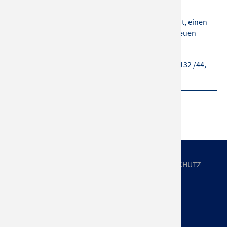
Verpassen Sie nicht diese besondere Gelegenheit, einen
Abend voller Magie und Musik zu erleben. Wir freuen
uns auf Ihr Kommen!
Veranstalter
: AZ EVENT PRODUCTION, Maleicka 132 /44,
108 00 Praha, Czech Rep
UNTERNEHMEN
IMPRESSUM
DATENSCHUTZ
AGB
NEWSLETTER